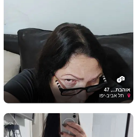
2
אוהבת..., 47
תל אביב-יפו