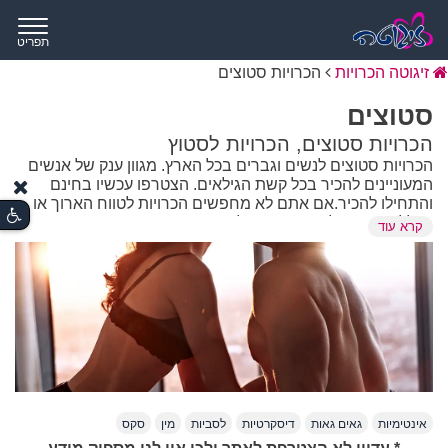
תפריט
זיגוטה הכרויות
הכרויות סטוצים
סטוצים
הכרויות סטוצים, הכרויות לסטוץ
הכרויות סטוצים לנשים וגברים בכל הארץ. מגוון ענק של אנשים
המעוניינים להכיר בכל קשת הגילאים. הצטרפו עכשיו בחינם
והתחילו להכיר.אם אתם לא מחפשים הכרויות לטווח הארוך או
בכלל זוגיות מכל סוג שהיא, אלה משהו חד פעמי וזמני זה בדיוק
קרא עוד
הקטגוריה בשבילכם. הכרויות סטוצים הינה קטגוריה אליה
הצטרפו גברים וגם נשים שמחפשים להכיר לצורך סטוץ. בחרו
את האדם המתאים למפגש החד פעמי שלכם ופשוט עזרו אומץ
ולכו על זה.
החיים לפעמים עמוסים מדי בשביל "דייט ראשון, שני ושלישי"
ולפעמים אנחנו פשוט מחפשים את הקינוח בלי לעבור דרך המנה
העיקרית. אם פעם הרפתקאות ליליות היו תלויות במזל עיוור
אינטימיות
גאים גאות
דיסקרטיות
לסביות
מין
סקס
במועדון רועש, היום הכל קורה הרבה יותר מהר וביעילות. שימוש
במושג סטוצים כבר מזמן לא דורש התנצלות, אלא פשוט הבנה