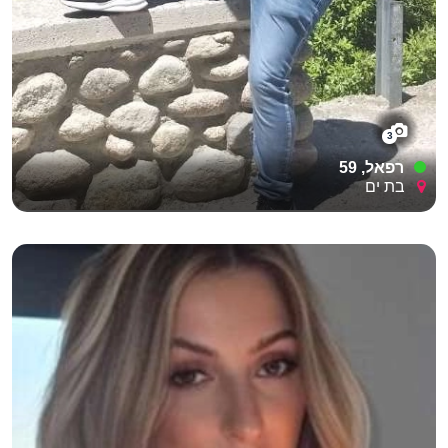
3
רפאל, 59
בת ים