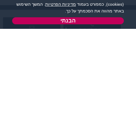
(cookies), כמפורט בעמוד
מדיניות הפרטיות
. המשך השימוש
באתר מהווה את הסכמתך על כך.
הבנתי
שירות לקוחות:
support@zigota.co.il
077-5030670
א' - ה',
טופס יצירת קשר
בשעות 09:00-15:00
מידע ותוכן
שמרו על קשר
קטגוריות מובילות