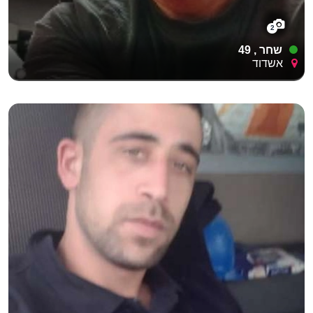
2
שחר , 49
אשדוד