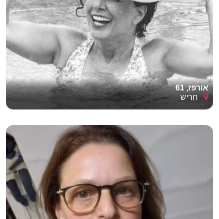
אורפז, 61
חריש