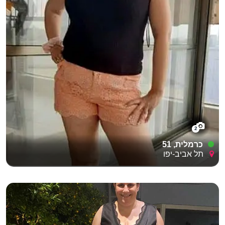
2
כרמלית, 51
תל אביב-יפו