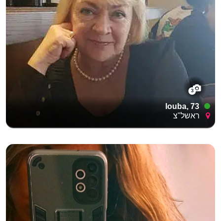
3
louba, 73
ראשל"צ