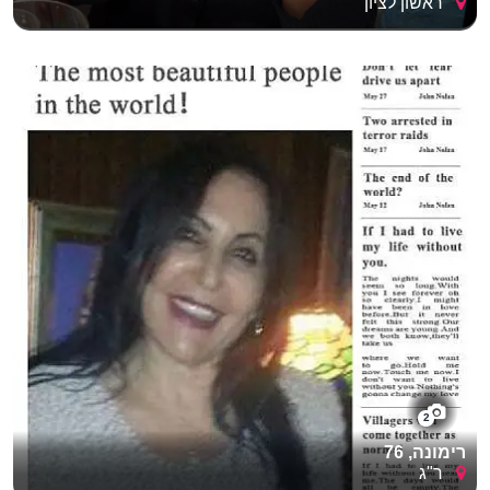
ראשון לציון
בפייסבוק, אלא תשובות לשאלות שבאמת מעניינות בן זוג
פוטנציאלי. האתר המקצועי יוצר הפרדה קדושה: הוא מאפשר
לכם להוריד את המסכה של "האדם החברתי" וללבוש את הדמות
של "האדם שמחפש קשר". הדיוק הזה חוסך לכם את המבוכה
שבלגלות שמי שנראה כמו "מלך החיים" בפייסבוק, הוא בעצם
אדם שפשוט מחפש חיבוק ושיחה טובה, דבר שבאתר הכרויות
מונח על השולחן מהשנייה הראשונה.
2
רימונה, 76
ר"ג