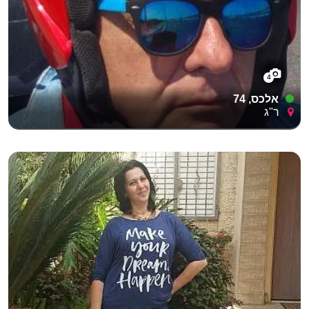
4
אלכס, 74
ר"ג