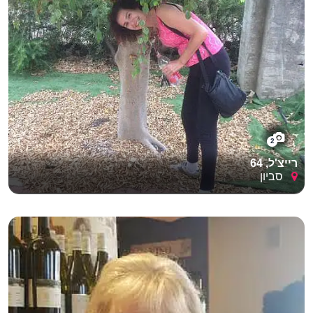
2
רייצ'ל, 64
סביון