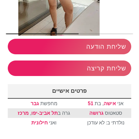
שליחת הודעה
שליחת קריצה
פרטים אישיים
אני
אישה
, בת
51
מחפשת
גבר
סטאטוס
גרושה
גרה ב
תל אביב-יפו
,
מרכז
נולדתי ב: לא עודכן
ואני
חילונית