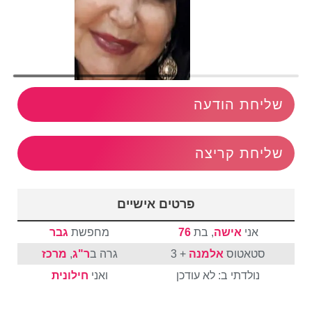
שליחת הודעה
שליחת קריצה
פרטים אישיים
אני
אישה
, בת
76
מחפשת
גבר
סטאטוס
אלמנה
+ 3
גרה ב
ר"ג
,
מרכז
נולדתי ב: לא עודכן
ואני
חילונית