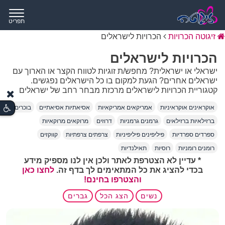
תפריט
זיגוטה הכרויות
הכרויות לישראלים
הכרויות לישראלים
ישראלי או ישראלית? מחפש/ת זוגיות לטווח הקצר או הארוך עם
ישראלים אחרים? הגעת למקום בו כל הישראלים נפגשים.
קטגוריית הכרויות לישראלים מרכזת מבחר רחב של ישראלים
מהצפון, המרכז ועד הדרום הרחוק אשר מחפשים אחר זוגיות
אוקראינים אוקראיניות
אמריקאים אמריקאיות
אסיאתיות אסיאתיים
בוכרים
ארוכה או קצרה. כל פרופיל מפרט אודות אותו אדם ובכך ניתן
למצוא את ההתאמה הטובה ביותר.
ברזילאיות ברזילאים
גרמנים גרמניות
דרוזים
מרוקאים מרוקאיות
ספרדים ספרדיות
פיליפינים פיליפיניות
צרפתים צרפתיות
קווקזים
רומנים רומניות
רוסיות
תאילנדיות
* עדיין לא הצטרפת לאתר ולכן אין לנו מספיק מידע
בכדי להציג את כל המתאימים לך בדף זה.
לחצו כאן
והצטרפו בחינם!
נשים
הצג הכל
גברים