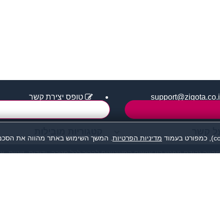
support@zigota.co.i
טופס יצירת קשר
ל קשר
קטגוריות מובילות
מדיניות הפרטיות
. המשך השימוש באתר מהווה את הסכמת
מהווה נקודת מפגש בין אנשים המעוניינים להכיר לכל מטרה: ידידות, זוגיות, א
אנו מסירים כל אחריות לגבי תוכן הפניות, אנשים, התמונות או כל נושא אחר.
תה, לפנות למתאימים עבורך בלבד ולהתנהג בהתאם לכללים הנהוגים בכל מקום
© כל הזכויות שמורות - זיגוטה הכרויות 2026