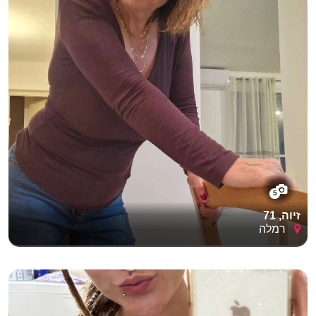
5
זיוה, 71
רמלה