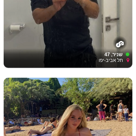
2
שניר, 47
תל אביב-יפו