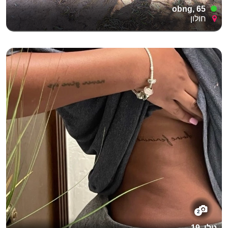
obng, 65
חולון
2
טלי, 19