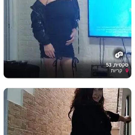
4
סקסית, 53
קריות