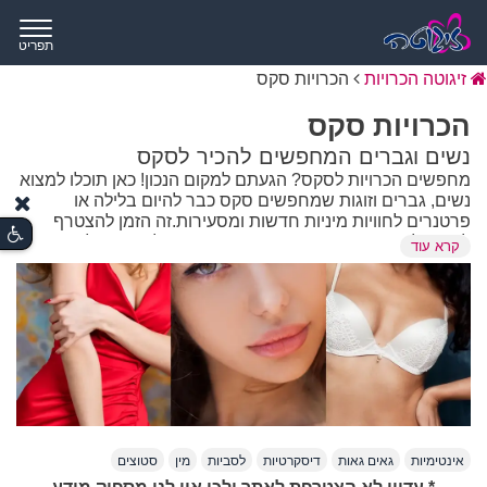
תפריט
זיגוטה הכרויות
הכרויות סקס
הכרויות סקס
נשים וגברים המחפשים להכיר לסקס
מחפשים הכרויות לסקס? הגעתם למקום הנכון! כאן תוכלו למצוא
נשים, גברים וזוגות שמחפשים סקס כבר להיום בלילה או
פרטנרים לחוויות מיניות חדשות ומסעירות.זה הזמן להצטרף
לאתר, להגדיר את מי אתם מחפשים ופשוט להכיר - בלי
קרא עוד
התחייבות ובלי שיפוטיות. מעולם לא היה כל כך קל להגשים
פנטזיות. הרשמה חינם.
תשכחו מהניסיונות המביכים לפענח למה הצד השני התכוון
ב"נזרום ונראה", ומכל הסמול טוק המתיש על מזג האוויר בדרך
למטרה האמיתית. בואו נודה על האמת: יש רגעים שבהם הדבר
האחרון שמתחשק לכם זה דייט של שלוש שעות שכולל חקירה על
התוכניות שלכם לחמש השנים הקרובות ובדיוק כאן נכנסות
אינטימיות
גאים גאות
דיסקרטיות
לסביות
מין
סטוצים
לתמונה הכרויות לסקס. מדובר בקיצור הדרך הכי הגיוני בעידן
המודרני, בלי משחקי כוחות מיותרים ובלי הצורך להנהן בנימוס