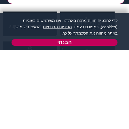
כדי להבטיח חוויה מהנה באתרנו, אנו משתמשים בעוגיות
שירות לקוחות:
support@zigota.co.il
(cookies), כמפורט בעמוד
מדיניות הפרטיות
. המשך השימוש
077-5030670
באתר מהווה את הסכמתך על כך.
הבנתי
א' - ה',
טופס יצירת קשר
בשעות 09:00-15:00
מידע ותוכן
שמרו על קשר
קטגוריות מובילות