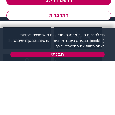
הרשמה חינם
התחברות
כדי להבטיח חוויה מהנה באתרנו, אנו משתמשים בעוגיות
שירות לקוחות:
support@zigota.co.il
(cookies), כמפורט בעמוד
מדיניות הפרטיות
. המשך השימוש
077-5030670
באתר מהווה את הסכמתך על כך.
הבנתי
א' - ה',
טופס יצירת קשר
בשעות 09:00-15:00
מידע ותוכן
שמרו על קשר