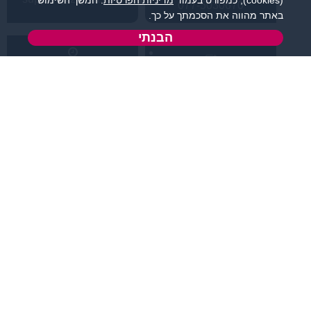
(cookies), כמפורט בעמוד
מדיניות הפרטיות
. המשך השימוש
077-5030670
באתר מהווה את הסכמתך על כך.
הבנתי
א' - ה',
טופס יצירת קשר
בשעות 09:00-15:00
מידע ותוכן
שמרו על קשר
קטגוריות מובילות
תחומי עניין