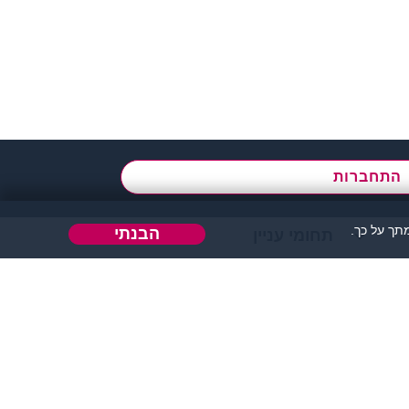
א' - ה',
בשעות 09:00-15:00
התחברות
ך על כך.
הבנתי
תחומי עניין
הבה או כל דבר אחר.
 אחר בו ניתן להכיר אנשים.