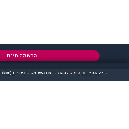
שירות לקוחות:
077-5030670
l
הרשמה חינם
כדי להבטיח חוויה מהנה באתרנו, אנו משתמשים בעוגיות (cookies), כמפורט בעמוד
מידע ותוכן
שמרו ע
אתר זיגוטה הכרויות 
יש להקפיד לשמור על שפה נאו