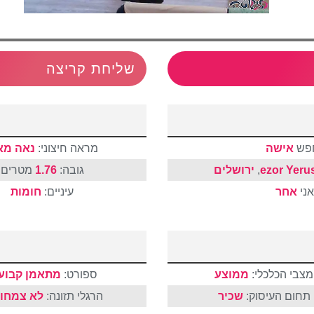
שליחת קריצה
פש
אישה
מראה חיצוני:
נאה מא
ezor Yeru
,
ירושלים
גובה:
1.76
מטרים
אני
אחר
עיניים:
חומות
מצבי הכלכלי:
ממוצע
ספורט:
מתאמן קבוע
תחום העיסוק:
שכיר
הרגלי תזונה:
לא צמחונ