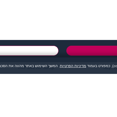
support@zigota.co.i
טופס יצירת קשר
מדיניות הפרטיות
. המשך השימוש באתר מהווה את הסכמת
ל קשר
קטגוריות מובילות
מהווה נקודת מפגש בין אנשים המעוניינים להכיר לכל מטרה: ידידות, זוגיות, א
אנו מסירים כל אחריות לגבי תוכן הפניות, אנשים, התמונות או כל נושא אחר.
תה, לפנות למתאימים עבורך בלבד ולהתנהג בהתאם לכללים הנהוגים בכל מקום
© כל הזכויות שמורות - זיגוטה הכרויות 2026