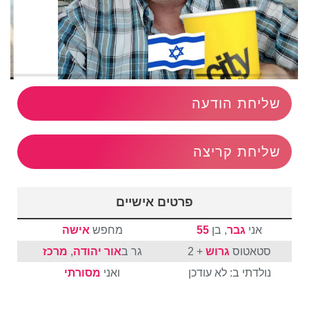
שליחת הודעה
שליחת קריצה
פרטים אישיים
אני
גבר
, בן
55
מחפש
אישה
סטאטוס
גרוש
+ 2
גר ב
אור יהודה
,
מרכז
נולדתי ב: לא עודכן
ואני
מסורתי