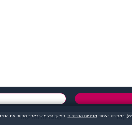
support@zigota.co.i
טופס יצירת קשר
מדיניות הפרטיות
. המשך השימוש באתר מהווה את הסכמת
ל קשר
קטגוריות מובילות
מהווה נקודת מפגש בין אנשים המעוניינים להכיר לכל מטרה: ידידות, זוגיות, א