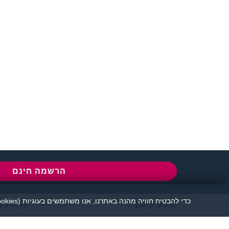
שירות לקוחות:
077-5030670
l
הרשמה חינם
כדי להבטיח חוויה מהנה באתרנו, אנו משתמשים בעוגיות (cookies), כמפורט בעמוד
מידע ותוכן
שמרו ע
אתר זיגוטה הכרויות 