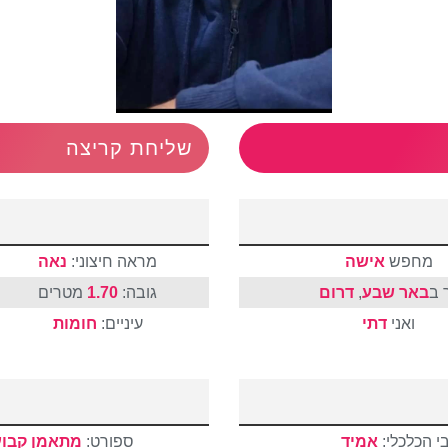
שליחת קריצה
מחפש
אישה
מראה חיצוני:
נאה
 ב
באר שבע
,
דרום
גובה:
1.70
מטרים
ואני
דתי
עיניים:
חומות
י הכלכלי:
אמיד
ספורט:
מתאמן קבוע