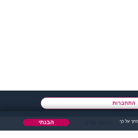
א' - ה',
בשעות 09:00-15:00
התחברות
ך על כך.
הבנתי
תחומי עניין
הבה או כל דבר אחר.