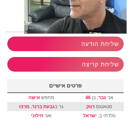
שליחת הודעה
שליחת קריצה
פרטים אישיים
אני
גבר
, בן
46
מחפש
אישה
סטאטוס
רווק
גר ב
גבעת ברנר
,
מרכז
נולדתי ב:
ישראל
ואני
חילוני