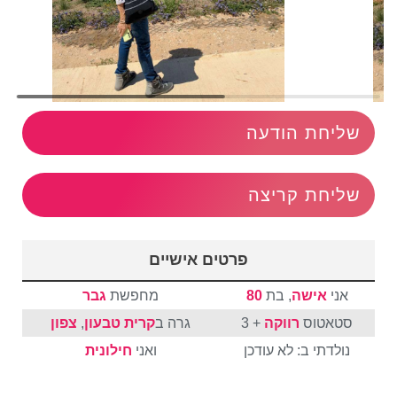
שליחת הודעה
שליחת קריצה
פרטים אישיים
אני
אישה
, בת
80
מחפשת
גבר
סטאטוס
רווקה
+ 3
גרה ב
קרית טבעון
,
צפון
נולדתי ב: לא עודכן
ואני
חילונית