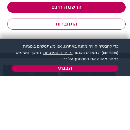
הרשמה חינם
התחברות
כדי להבטיח חוויה מהנה באתרנו, אנו משתמשים בעוגיות
(cookies), כמפורט בעמוד
מדיניות הפרטיות
. המשך השימוש
באתר מהווה את הסכמתך על כך.
הבנתי
שירות לקוחות:
support@zigota.co.il
077-5030670
א' - ה',
טופס יצירת קשר
בשעות 09:00-15:00