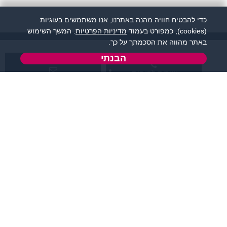
כדי להבטיח חוויה מהנה באתרנו, אנו משתמשים בעוגיות
(cookies), כמפורט בעמוד
מדיניות הפרטיות
. המשך השימוש
באתר מהווה את הסכמתך על כך.
הבנתי
שירות לקוחות:
support@zigota.co.il
077-5030670
א' - ה',
טופס יצירת קשר
בשעות 09:00-15:00
מידע ותוכן
שמרו על קשר