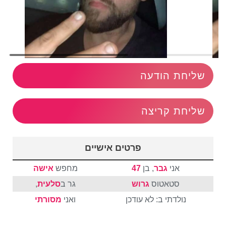
שליחת הודעה
שליחת קריצה
פרטים אישיים
אני
גבר
, בן
47
מחפש
אישה
סטאטוס
גרוש
גר ב
סלעית
,
נולדתי ב: לא עודכן
ואני
מסורתי