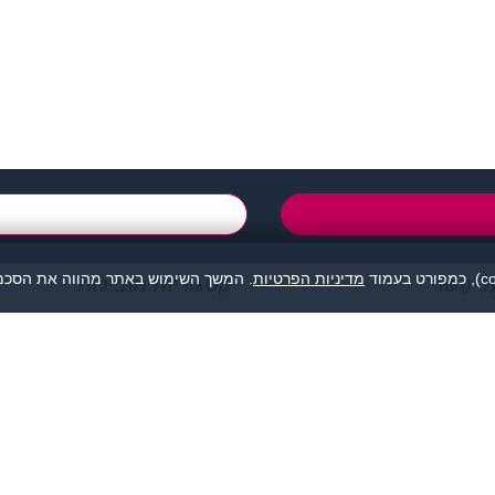
support@zigota.co.i
טופס יצירת קשר
מדיניות הפרטיות
. המשך השימוש באתר מהווה את הסכמת
ל קשר
קטגוריות מובילות
מהווה נקודת מפגש בין אנשים המעוניינים להכיר לכל מטרה: ידידות, זוגיות, א
אנו מסירים כל אחריות לגבי תוכן הפניות, אנשים, התמונות או כל נושא אחר.
תה, לפנות למתאימים עבורך בלבד ולהתנהג בהתאם לכללים הנהוגים בכל מקום
© כל הזכויות שמורות - זיגוטה הכרויות 2026