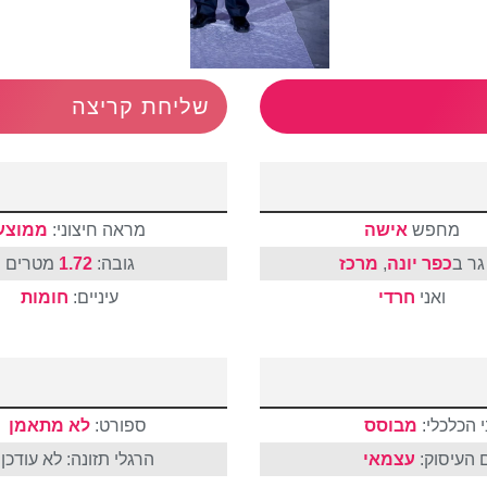
שליחת קריצה
מחפש
אישה
מראה חיצוני:
ממוצע
גר ב
כפר יונה
,
מרכז
גובה:
1.72
מטרים
ואני
חרדי
עיניים:
חומות
 הכלכלי:
מבוסס
ספורט:
לא מתאמן
 העיסוק:
עצמאי
הרגלי תזונה: לא עודכן