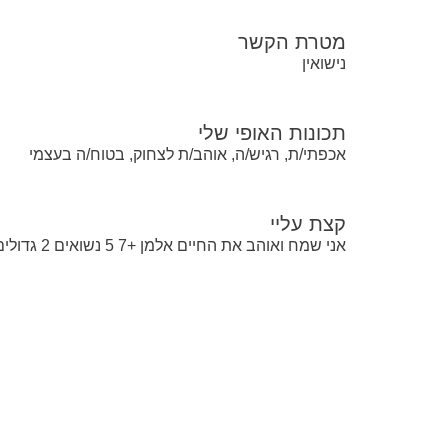
מטרת הקשר
נישואין
תכונות האופי שלי
אכפתי/ת, רגיש/ה, אוהב/ת לצחוק, בטוח/ה בעצמי
קצת עליי
אני שמח ואוהב את החיים אלמן +7 5 נשואים 2 גדולים מרגיש לבד רוצה להכיר מישהי שמתאימה לי אשה של בית אשה צנועה ונראית טוב למטרה רצינית מאוד