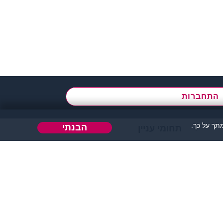
א' - ה',
בשעות 09:00-15:00
התחברות
ך על כך.
הבנתי
תחומי עניין
הבה או כל דבר אחר.
 אחר בו ניתן להכיר אנשים.