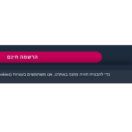
שירות לקוחות:
077-5030670
l
הרשמה חינם
כדי להבטיח חוויה מהנה באתרנו, אנו משתמשים בעוגיות (cookies), כמפורט בעמוד
מידע ותוכן
שמרו ע
אתר זיגוטה הכרויות 
יש להקפיד לשמור על שפה נאו