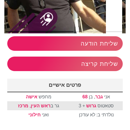
שליחת הודעה
שליחת קריצה
פרטים אישיים
אני
גבר
, בן
68
מחפש
אישה
סטאטוס
גרוש
+ 3
גר ב
ראש העין
,
מרכז
נולדתי ב: לא עודכן
ואני
חילוני