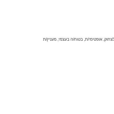
לצחוק, אופטימי/ת, בטוח/ה בעצמי, מעניין/ת