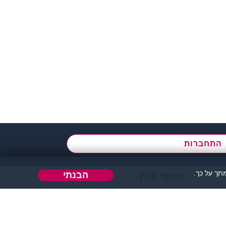
א' - ה',
בשעות 09:00-15:00
התחברות
ך על כך.
הבנתי
תחומי עניין
הבה או כל דבר אחר.
 אחר בו ניתן להכיר אנשים.