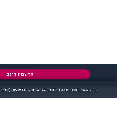
שירות לקוחות:
077-5030670
l
הרשמה חינם
כדי להבטיח חוויה מהנה באתרנו, אנו משתמשים בעוגיות (cookies), כמפורט בעמוד
מידע ותוכן
שמרו ע
אתר זיגוטה הכרויות 
יש להקפיד לשמור על שפה נאו