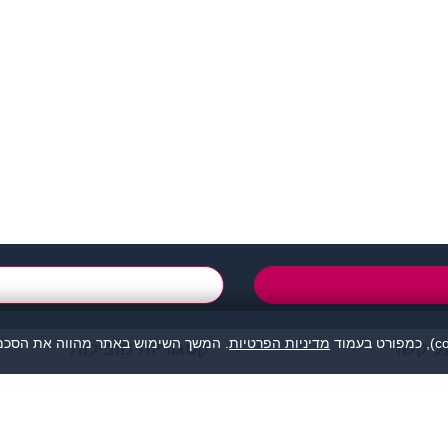
support@zigota.co.i
טופס יצירת קשר
מדיניות הפרטיות
. המשך השימוש באתר מהווה את הסכמת
ל קשר
קטגוריות מובילות
מהווה נקודת מפגש בין אנשים המעוניינים להכיר לכל מטרה: ידידות, זוגיות, א
אנו מסירים כל אחריות לגבי תוכן הפניות, אנשים, התמונות או כל נושא אחר.
תה, לפנות למתאימים עבורך בלבד ולהתנהג בהתאם לכללים הנהוגים בכל מקום