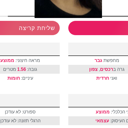
שליחת קריצה
מחפשת
גבר
מראה חיצוני:
ממוצע
גרה ב
רכסים
,
צפון
גובה:
1.56
מטרים
ואני
חרדית
עיניים:
חומות
 הכלכלי:
ממוצע
ספורט: לא עודכן
 העיסוק:
עצמאי
הרגלי תזונה: לא עודכן