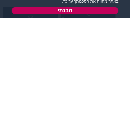
באתר מהווה את הסכמתך על כך.
הבנתי
שירות לקוחות:
support@zigota.co.il
077-5030670
א' - ה',
טופס יצירת קשר
בשעות 09:00-15:00
מידע ותוכן
שמרו על קשר
קטגוריות מובילות