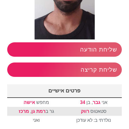
שליחת הודעה
שליחת קריצה
פרטים אישיים
אני
גבר
, בן
34
מחפש
אישה
סטאטוס
רווק
גר ב
רמת גן
,
מרכז
נולדתי ב: לא עודכן
ואני