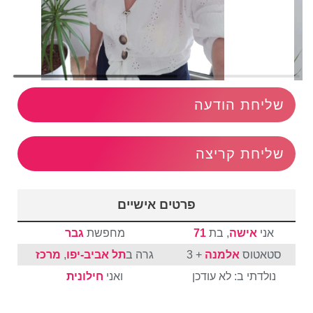
שליחת הודעה
שליחת קריצה
פרטים אישיים
אני
אישה
, בת
71
מחפשת
גבר
סטאטוס
אלמנה
+ 3
גרה ב
תל אביב-יפו
,
מרכז
נולדתי ב: לא עודכן
ואני
חילונית