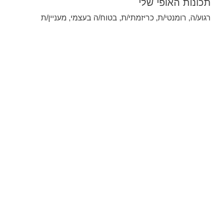
תכונות האופי שלי
רגוע/ה, רומנטי/ת, כריזמתי/ת, בטוח/ה בעצמי, מעניין/ת