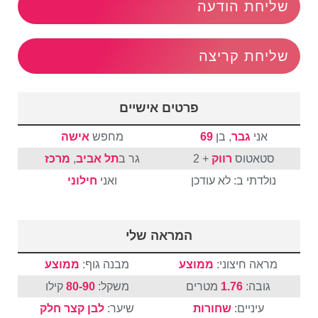
שליחת הודעה
שליחת קריצה
פרטים אישיים
אני
גבר
, בן
69
מחפש
אישה
סטאטוס
רווק
+ 2
גר ב
תל אביב
,
מרכז
נולדתי ב: לא עודכן
ואני
חילוני
המראה שלי
מראה חיצוני:
ממוצע
מבנה גוף:
ממוצע
גובה:
1.76
מטרים
משקל:
80-90
קילו
עיניים:
שחורות
שיער:
לבן
קצר
חלק