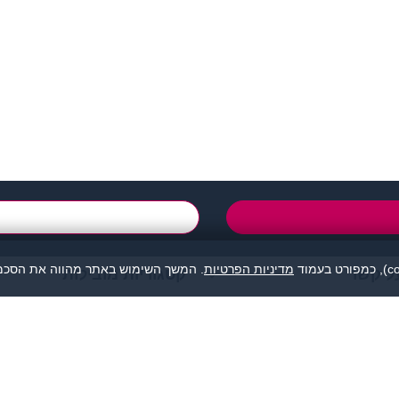
support@zigota.co.i
טופס יצירת קשר
מדיניות הפרטיות
. המשך השימוש באתר מהווה את הסכמת
ל קשר
קטגוריות מובילות
מהווה נקודת מפגש בין אנשים המעוניינים להכיר לכל מטרה: ידידות, זוגיות, א
אנו מסירים כל אחריות לגבי תוכן הפניות, אנשים, התמונות או כל נושא אחר.
תה, לפנות למתאימים עבורך בלבד ולהתנהג בהתאם לכללים הנהוגים בכל מקום
© כל הזכויות שמורות - זיגוטה הכרויות 2026