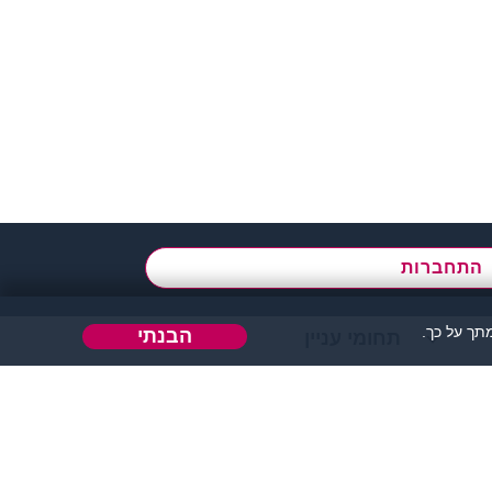
א' - ה',
בשעות 09:00-15:00
התחברות
ך על כך.
הבנתי
תחומי עניין
הבה או כל דבר אחר.
 אחר בו ניתן להכיר אנשים.