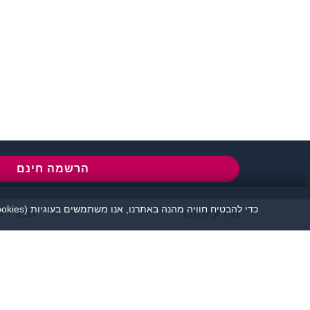
שירות לקוחות:
077-5030670
l
הרשמה חינם
כדי להבטיח חוויה מהנה באתרנו, אנו משתמשים בעוגיות (cookies), כמפורט בעמוד
מידע ותוכן
שמרו ע
אתר זיגוטה הכרויות 
יש להקפיד לשמור על שפה נאו