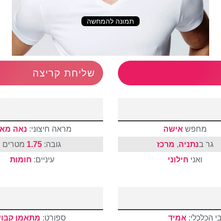
תמונה להמחשה
שליחת קריצה
מחפש
אישה
מראה חיצוני:
נאה מאו
גר ב
נתניה
,
מרכז
גובה:
1.75
מטרים
ואני
חילוני
עיניים:
חומות
י הכלכלי:
אמיד
ספורט:
מתאמן קבוע