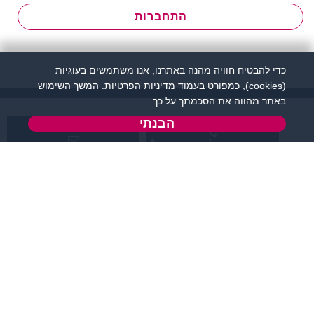
התחברות
כדי להבטיח חוויה מהנה באתרנו, אנו משתמשים בעוגיות
(cookies), כמפורט בעמוד
מדיניות הפרטיות
. המשך השימוש
באתר מהווה את הסכמתך על כך.
הבנתי
שירות לקוחות:
support@zigota.co.il
077-5030670
א' - ה',
טופס יצירת קשר
בשעות 09:00-15:00
מידע ותוכן