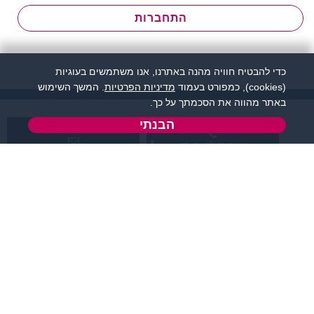
התחברות
כדי להבטיח חוויה מהנה באתרנו, אנו משתמשים בעוגיות
(cookies), כמפורט בעמוד
מדיניות הפרטיות
. המשך השימוש
באתר מהווה את הסכמתך על כך.
הבנתי
שירות לקוחות:
support@zigota.co.il
077-5030670
א' - ה',
טופס יצירת קשר
בשעות 09:00-15:00
מידע ותוכן