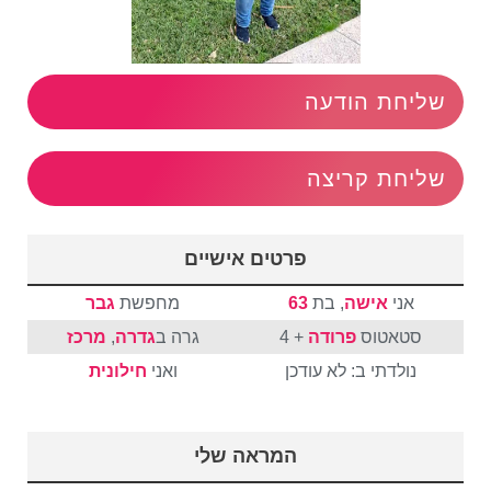
שליחת הודעה
שליחת קריצה
פרטים אישיים
אני
אישה
, בת
63
מחפשת
גבר
סטאטוס
פרודה
+ 4
גרה ב
גדרה
,
מרכז
נולדתי ב: לא עודכן
ואני
חילונית
המראה שלי