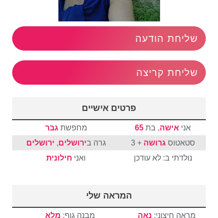
שליחת הודעה
שליחת קריצה
פרטים אישיים
אני
אישה
, בת
65
מחפשת
גבר
סטאטוס
גרושה
+ 3
גרה ב
ירושלים
,
ירושלים
נולדתי ב: לא עודכן
ואני
חילונית
המראה שלי
מראה חיצוני:
נאה
מבנה גוף:
מלא