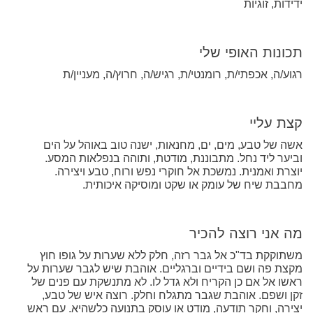
ידידות, זוגיות
תכונות האופי שלי
רגוע/ה, אכפתי/ת, רומנטי/ת, רגיש/ה, חרוץ/ה, מעניין/ת
קצת עליי
אשה של טבע, מים, ים, מחנאות, ישנה טוב באוהל על הים
וביער ליד נחל. מתבוננת, מודטת, ותוהה בנפלאות המסע.
יוצרת ואמנית. נמשכת אל חוקרי נפש ורוח, טבע ויצירה.
מחבבת שיח של עומק או שקט ומוסיקה איכותית.
מה אני רוצה להכיר
משתוקקת בד"כ אל גבר רזה, חלק ללא שערות על גופו חוץ
מקצת פה ושם בידיים וברגליים. אוהבת שיש לגבר שערות על
ראשו אל אם כן הקריח ולא גדל לו. לא מתנשקת עם פנים של
זקן ושפם. אוהבת שגבר מתגלח וחלק. רוצה איש של טבע,
יצירה, וחקר תודעה, מודט או עוסק בתנועה כלשהיא. עם ראש