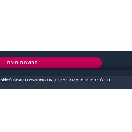
שירות לקוחות:
077-5030670
l
הרשמה חינם
כדי להבטיח חוויה מהנה באתרנו, אנו משתמשים בעוגיות (cookies), כמפורט בעמוד
מידע ותוכן
שמרו ע
אתר זיגוטה הכרויות 
יש להקפיד לשמור על שפה נאו