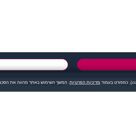
support@zigota.co.i
טופס יצירת קשר
מדיניות הפרטיות
. המשך השימוש באתר מהווה את הסכמת
ל קשר
קטגוריות מובילות
מהווה נקודת מפגש בין אנשים המעוניינים להכיר לכל מטרה: ידידות, זוגיות, א
אנו מסירים כל אחריות לגבי תוכן הפניות, אנשים, התמונות או כל נושא אחר.
תה, לפנות למתאימים עבורך בלבד ולהתנהג בהתאם לכללים הנהוגים בכל מקום
© כל הזכויות שמורות - זיגוטה הכרויות 2026