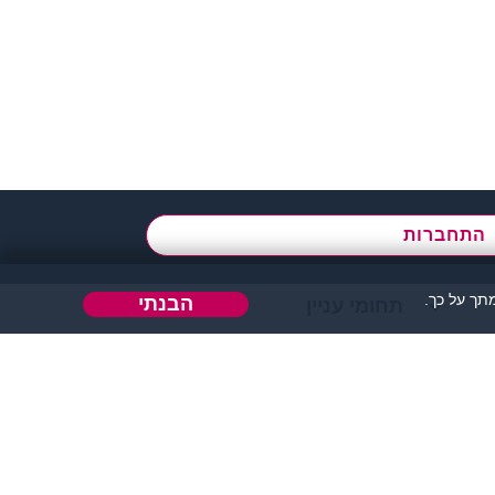
א' - ה',
בשעות 09:00-15:00
התחברות
ך על כך.
הבנתי
תחומי עניין
הבה או כל דבר אחר.
 אחר בו ניתן להכיר אנשים.