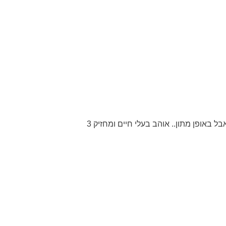
אני אופטימי, סקרן, ביקורתי ואוהב הומור. אוהב לטייל אבל למרות מגבלה חדשה וקבועה בכף הרגל מצליח לטייל עם קביים אבל באופן מתון.. אוהב בעלי חיים ומחזיק 3