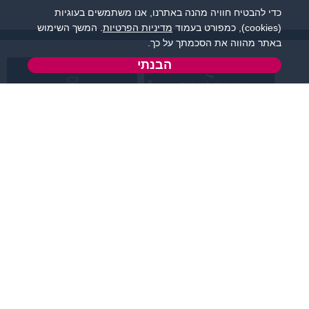
כדי להבטיח חוויה מהנה באתרנו, אנו משתמשים בעוגיות
(cookies), כמפורט בעמוד
מדיניות הפרטיות
. המשך השימוש
באתר מהווה את הסכמתך על כך.
הבנתי
שירות לקוחות:
support@zigota.co.il
077-5030670
א' - ה',
טופס יצירת קשר
בשעות 09:00-15:00
מידע ותוכן
שמרו על קשר