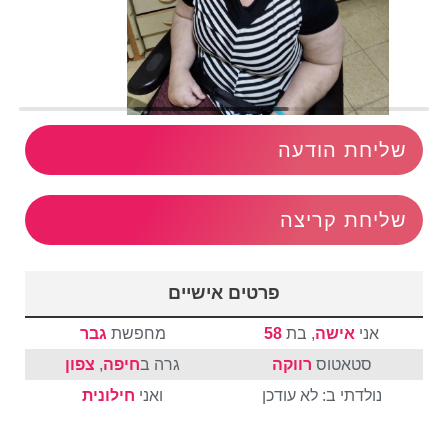
שליחת הודעה
שליחת קריצה
פרטים אישיים
אני
אישה
, בת
58
מחפשת
גבר
סטאטוס
רווקה
גרה ב
חיפה
,
צפון
נולדתי ב: לא עודכן
ואני
חילונית