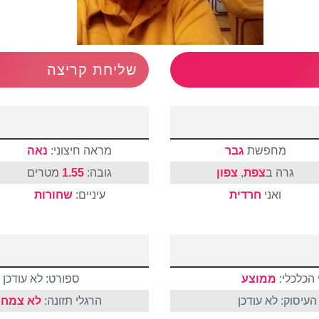
שליחת קריצה
מחפשת
גבר
מראה חיצוני:
נאה
גרה ב
צפת
,
צפון
גובה:
1.55
מטרים
ואני
חרדית
עיניים:
שחורות
הכלכלי:
ממוצע
ספורט: לא עודכן
עיסוק: לא עודכן
הרגלי תזונה:
לא צמחו