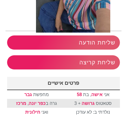
שליחת הודעה
שליחת קריצה
פרטים אישיים
אני
אישה
, בת
58
מחפשת
גבר
סטאטוס
גרושה
+ 3
גרה ב
כפר יונה
,
מרכז
נולדתי ב: לא עודכן
ואני
חילונית