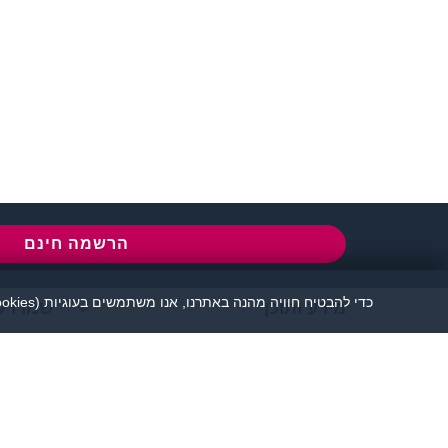
שירות לקוחות:
077-5030670
l
הרשמה חינם
כדי להבטיח חוויה מהנה באתרנו, אנו משתמשים בעוגיות (cookies), כמפורט בעמוד
מידע ותוכן
שמרו ע
אתר זיגוטה הכרויות 
יש להקפיד לשמור על שפה נאו