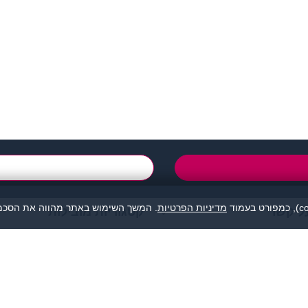
support@zigota.co.i
טופס יצירת קשר
מדיניות הפרטיות
. המשך השימוש באתר מהווה את הסכמת
ל קשר
קטגוריות מובילות
מהווה נקודת מפגש בין אנשים המעוניינים להכיר לכל מטרה: ידידות, זוגיות, א
אנו מסירים כל אחריות לגבי תוכן הפניות, אנשים, התמונות או כל נושא אחר.
תה, לפנות למתאימים עבורך בלבד ולהתנהג בהתאם לכללים הנהוגים בכל מקום
© כל הזכויות שמורות - זיגוטה הכרויות 2026