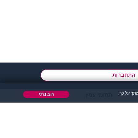
א' - ה',
בשעות 09:00-15:00
התחברות
ך על כך.
הבנתי
תחומי עניין
הבה או כל דבר אחר.
 אחר בו ניתן להכיר אנשים.