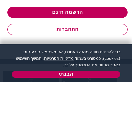
הרשמה חינם
התחברות
כדי להבטיח חוויה מהנה באתרנו, אנו משתמשים בעוגיות
(cookies), כמפורט בעמוד
מדיניות הפרטיות
. המשך השימוש
באתר מהווה את הסכמתך על כך.
הבנתי
שירות לקוחות:
support@zigota.co.il
077-5030670
א' - ה',
טופס יצירת קשר
בשעות 09:00-15:00