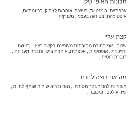
תכונות האופי שלי
אכפתי/ת, רומנטי/ת, רגיש/ה, אוהב/ת לצחוק, כריזמתי/ת,
אופטימי/ת, בטוח/ה בעצמי, מעניין/ת
קצת עליי
שלום , אני בחורה מסורתית מעוניינת בקשר רציני . רגישה
וחייכנית , אופטימית , אכפתית, אוהבת בילוי וחברה מעניינת ,
דוברת רוסית .
מה אני רוצה להכיר
מעוניינת להכיר גבר מסורתי , נאה ובריא שיהיה שותף לחיים ,
שיודע לכבד ומכובד .