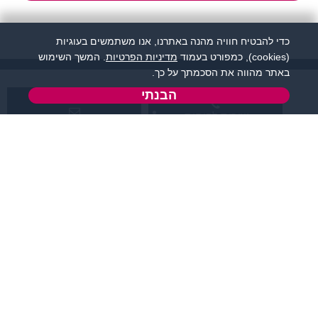
כדי להבטיח חוויה מהנה באתרנו, אנו משתמשים בעוגיות
(cookies), כמפורט בעמוד
מדיניות הפרטיות
. המשך השימוש
באתר מהווה את הסכמתך על כך.
הבנתי
שירות לקוחות:
support@zigota.co.il
077-5030670
א' - ה',
טופס יצירת קשר
בשעות 09:00-15:00
מידע ותוכן
שמרו על קשר