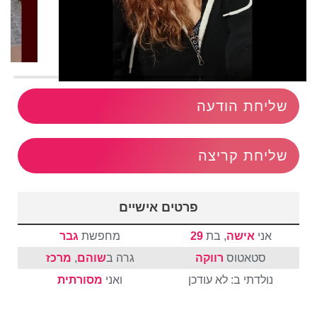
שליחת הודעה
שליחת קריצה
פרטים אישיים
אני
אישה
, בת
29
מחפשת
גבר
סטאטוס
רווקה
גרה ב
שוהם
,
מרכז
נולדתי ב: לא עודכן
ואני
מסורתית