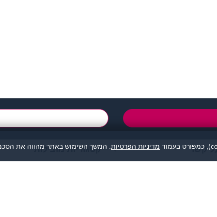
support@zigota.co.i
טופס יצירת קשר
מדיניות הפרטיות
. המשך השימוש באתר מהווה את הסכמת
ל קשר
קטגוריות מובילות
מהווה נקודת מפגש בין אנשים המעוניינים להכיר לכל מטרה: ידידות, זוגיות, א
אנו מסירים כל אחריות לגבי תוכן הפניות, אנשים, התמונות או כל נושא אחר.
תה, לפנות למתאימים עבורך בלבד ולהתנהג בהתאם לכללים הנהוגים בכל מקום
© כל הזכויות שמורות - זיגוטה הכרויות 2026