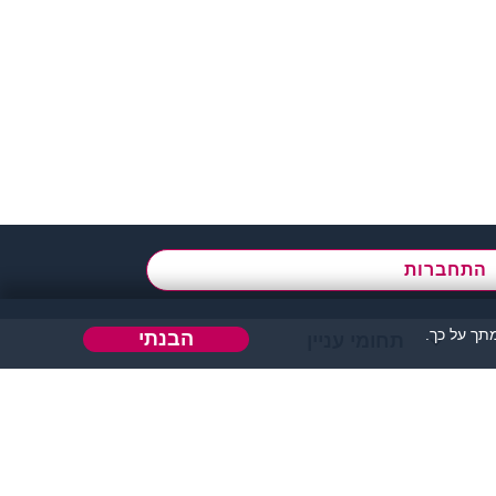
א' - ה',
בשעות 09:00-15:00
התחברות
ך על כך.
הבנתי
תחומי עניין
הבה או כל דבר אחר.
 אחר בו ניתן להכיר אנשים.