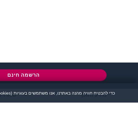
שירות לקוחות:
077-5030670
l
הרשמה חינם
כדי להבטיח חוויה מהנה באתרנו, אנו משתמשים בעוגיות (cookies), כמפורט בעמוד
מידע ותוכן
שמרו ע
אתר זיגוטה הכרויות 
יש להקפיד לשמור על שפה נאו