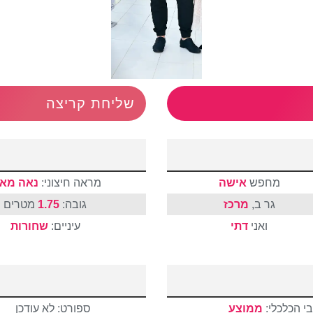
שליחת קריצה
מחפש
אישה
מראה חיצוני:
נאה מאו
גר ב
,
מרכז
גובה:
1.75
מטרים
ואני
דתי
עיניים:
שחורות
י הכלכלי:
ממוצע
ספורט: לא עודכן