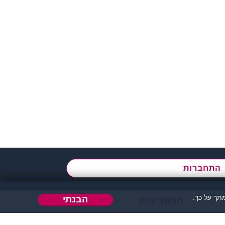
א' - ה',
בשעות 09:00-15:00
התחברות
ך על כך.
הבנתי
תחומי עניין
הבה או כל דבר אחר.