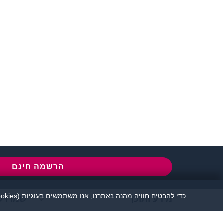
שירות לקוחות:
077-5030670
l
הרשמה חינם
כדי להבטיח חוויה מהנה באתרנו, אנו משתמשים בעוגיות (cookies), כמפורט בעמוד
מידע ותוכן
שמרו ע
אתר זיגוטה הכרויות 