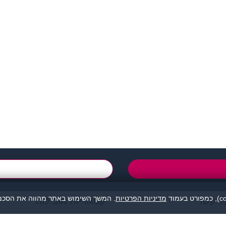
support@zigota.co.i
טופס יצירת קשר
מדיניות הפרטיות
. המשך השימוש באתר מהווה את הסכמת
ל קשר
קטגוריות מובילות
מהווה נקודת מפגש בין אנשים המעוניינים להכיר לכל מטרה: ידידות, זוגיות, א