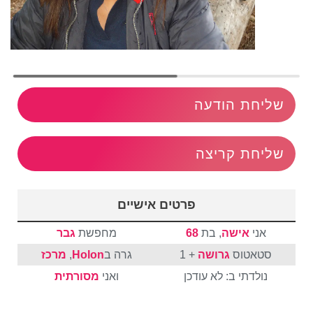
שליחת הודעה
שליחת קריצה
פרטים אישיים
אני
אישה
, בת
68
מחפשת
גבר
סטאטוס
גרושה
+ 1
גרה ב
Holon
,
מרכז
נולדתי ב: לא עודכן
ואני
מסורתית