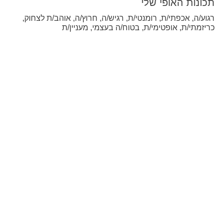
תכונות האופי שלי
רגוע/ה, אכפתי/ת, רומנטי/ת, רגיש/ה, חרוץ/ה, אוהב/ת לצחוק,
כריזמתי/ת, אופטימי/ת, בטוח/ה בעצמי, מעניין/ת