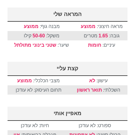
המראה שלי
מראה חיצוני:
ממוצע
מבנה גוף:
ממוצע
גובה:
1.65
מטרים
משקל:
50-60
קילו
עיניים:
חומות
שיער:
שטני
בינוני
מתולתל
קצת עליי
עישון:
לא
מצבי הכלכלי:
ממוצע
השכלתי:
תואר ראשון
תחום העיסוק: לא עודכן
מאפיין אותי
ספורט: לא עודכן
חיות: לא עודכן
הרגלי תזונה:
לא צמחונית
מגבלה בריאותית:
אין