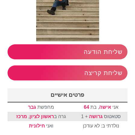
שליחת הודעה
שליחת קריצה
פרטים אישיים
אני
אישה
, בת
64
מחפשת
גבר
סטאטוס
גרושה
+ 1
גרה ב
ראשון לציון
,
מרכז
נולדתי ב: לא עודכן
ואני
חילונית