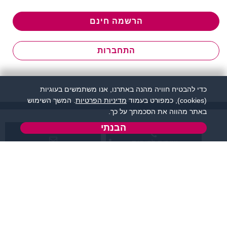
הרשמה חינם
התחברות
כדי להבטיח חוויה מהנה באתרנו, אנו משתמשים בעוגיות
(cookies), כמפורט בעמוד
מדיניות הפרטיות
. המשך השימוש
באתר מהווה את הסכמתך על כך.
הבנתי
שירות לקוחות:
support@zigota.co.il
077-5030670
א' - ה',
טופס יצירת קשר
בשעות 09:00-15:00