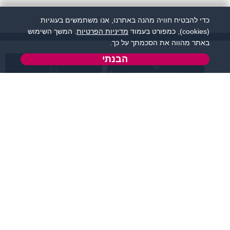
כדי להבטיח חוויה מהנה באתרנו, אנו משתמשים בעוגיות
(cookies), כמפורט בעמוד
מדיניות הפרטיות
. המשך השימוש
באתר מהווה את הסכמתך על כך.
הבנתי
שירות לקוחות:
support@zigota.co.il
077-5030670
א' - ה',
טופס יצירת קשר
בשעות 09:00-15:00
מידע ותוכן
שמרו על קשר