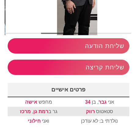
שליחת הודעה
שליחת קריצה
פרטים אישיים
אני
גבר
, בן
34
מחפש
אישה
סטאטוס
רווק
גר ב
רמת גן
,
מרכז
נולדתי ב: לא עודכן
ואני
חילוני