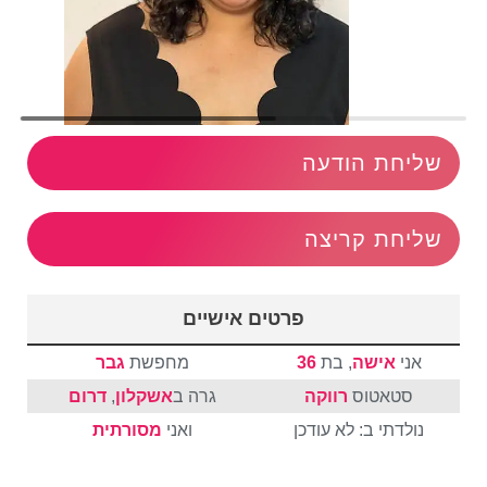
שליחת הודעה
שליחת קריצה
פרטים אישיים
אני
אישה
, בת
36
מחפשת
גבר
סטאטוס
רווקה
גרה ב
אשקלון
,
דרום
נולדתי ב: לא עודכן
ואני
מסורתית