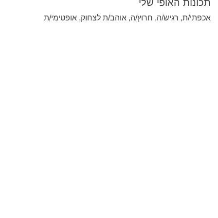
תכונות האופי שלי
אכפתי/ת, רגיש/ה, חרוץ/ה, אוהב/ת לצחוק, אופטימי/ת