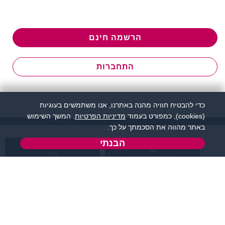
הרשמה חינם
התחברות
כדי להבטיח חוויה מהנה באתרנו, אנו משתמשים בעוגיות
(cookies), כמפורט בעמוד
מדיניות הפרטיות
. המשך השימוש
באתר מהווה את הסכמתך על כך.
הבנתי
שירות לקוחות:
support@zigota.co.il
077-5030670
א' - ה',
טופס יצירת קשר
בשעות 09:00-15:00