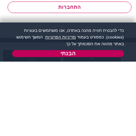
התחברות
כדי להבטיח חוויה מהנה באתרנו, אנו משתמשים בעוגיות
(cookies), כמפורט בעמוד
מדיניות הפרטיות
. המשך השימוש
באתר מהווה את הסכמתך על כך.
הבנתי
שירות לקוחות:
support@zigota.co.il
077-5030670
א' - ה',
טופס יצירת קשר
בשעות 09:00-15:00
מידע ותוכן