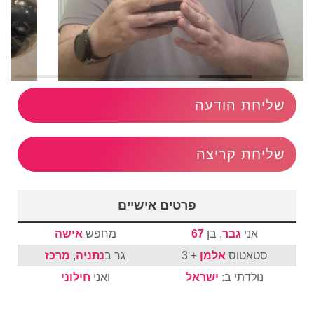
שליחת הודעה
שליחת קריצה
פרטים אישיים
אני
גבר
, בן
67
מחפש
אישה
סטאטוס
אלמן
+ 3
גר ב
נתניה
,
מרכז
נולדתי ב:
ישראל
ואני
חילוני